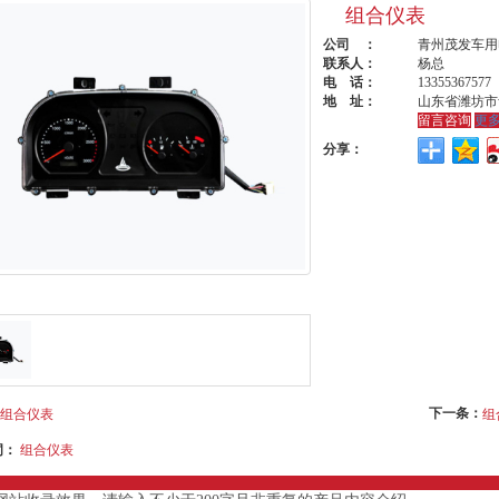
组合仪表
公司 ：
青州茂发车用
联系人：
杨总
电 话：
13355367577
地 址：
山东省潍坊市
留言咨询
更
分享：
下一条：
组合仪表
组
词：
组合仪表