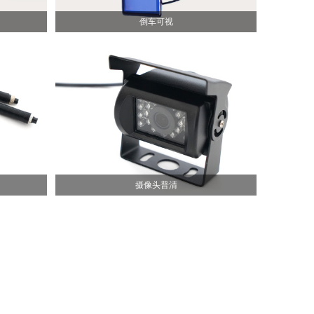
倒车可视
摄像头普清