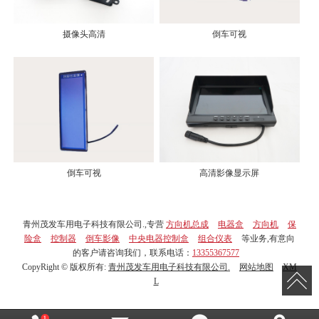
摄像头高清
倒车可视
倒车可视
高清影像显示屏
青州茂发车用电子科技有限公司.,专营
方向机总成
电器盒
方向机
保
险盒
控制器
倒车影像
中央电器控制盒
组合仪表
等业务,有意向
的客户请咨询我们，联系电话：
13355367577
CopyRight © 版权所有:
青州茂发车用电子科技有限公司.
网站地图
XM
L